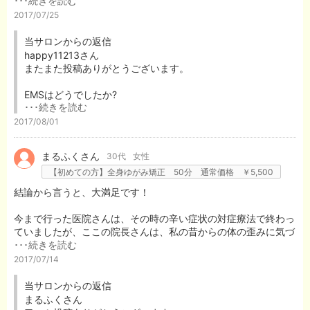
･･･続きを読む
強すぎずのところを見極めながらやってくれました。
くすぐったかったり、ぐっともまれる感じがしたり、はじめてだ
2017/07/25
ったので不思議な感じでしたが、慣れてくると普通に過ごせる感
じでした。
当サロンからの返信
お腹の筋肉に直接効く感じがして翌日軽い筋肉痛に(笑)
happy11213さん
しっかり効いてくれている証拠ですね。
またまた投稿ありがとうございます。
定期的に通っていきたいと思います。
EMSはどうでしたか?
･･･続きを読む
結構強烈に感じたかもしれませんね。
2017/08/01
週2回でしっかり通えばウエストなら2㎝くらい
まるふくさん
30代
女性
【初めての方】全身ゆがみ矯正 50分 通常価格 ￥5,500
太もも回りだと片足につき1㎝くらいは引き締めることが出来
ますから頑張ってください!
結論から言うと、大満足です！
今まで行った医院さんは、その時の辛い症状の対症療法で終わっ
ていましたが、ここの院長さんは、私の昔からの体の歪みに気づ
･･･続きを読む
き、本来あるべき位置へ正してくださいました。
2017/07/14
施術後は、足の重心位置の変化や、足首が深く曲がるようになっ
たこともあり、歩きやすく、とても驚きました。
当サロンからの返信
まるふくさん