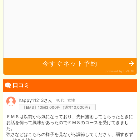
口コミ
アイコン
happy11213さん
40代
女性
【EMS】10回3,000円（通常10,000円）
ＥＭＳは以前から気になっており、先日施術してもらったときに
お話を伺って興味があったのでＥＭＳのコースを受けてきまし
た。
強さなどはこちらの様子を見ながら調節してくださり、弱すぎず