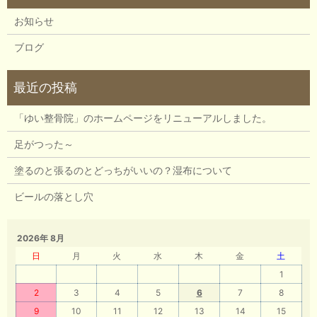
お知らせ
ブログ
「ゆい整骨院」のホームページをリニューアルしました。
足がつった～
塗るのと張るのとどっちがいいの？湿布について
ビールの落とし穴
2026年 8月
日
月
火
水
木
金
土
1
2
3
4
5
6
7
8
9
10
11
12
13
14
15