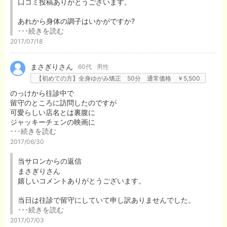
また、腸の動きも良くなり、まさにゴッドハンドです！！
口コミ投稿ありがとうございます。
料金もリーズナブルなため、これからお世話になるつもりです。
あれから身体の調子はいかがですか?
･･･続きを読む
上半身や下半身のみの矯正もしていますから、状態に合わせて
2017/07/18
使い分けてくださいね。
まさぎりさん
60代
男性
これからもよろしくお願いします。
【初めての方】全身ゆがみ矯正 50分 通常価格 ￥5,500
のっけから往診中で
留守のところに訪問したのですが
可愛らしい店名とは裏腹に
ジャッキーチェンの映画に
･･･続きを読む
出て来そうなコミカルだけど
腕利きの師範代のような
2017/06/30
先生がいらっしゃいました（笑）
当サロンからの返信
腕が確かなのはもちろんですが
まさぎりさん
何より凄いのはその洞察力と
嬉しいコメントありがとうございます。
カウンセリング力です
履いてきた靴から
当日は往診で留守にしていて申し訳ありませんでした。
過去の怪我歴だとか見抜かれちゃうし
･･･続きを読む
現在の食生活や生活態度も
主治医いいですよ!
2017/07/03